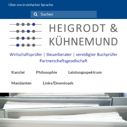
Inhalt
Über uns in einfacher Sprache
springen
Suchen
nach:
Kanzlei
Philosophie
Leistungsspektrum
Mandanten
Links/Downloads