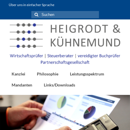
Inhalt
Über uns in einfacher Sprache
springen
Suchen
nach:
Kanzlei
Philosophie
Leistungsspektrum
Mandanten
Links/Downloads